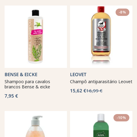
-8%
BENSE & EICKE
LEOVET
Shampoo para cavalos
Champô antiparasitário Leovet
brancos Bense & eicke
15,62 €
16,99 €
7,95 €
-10%