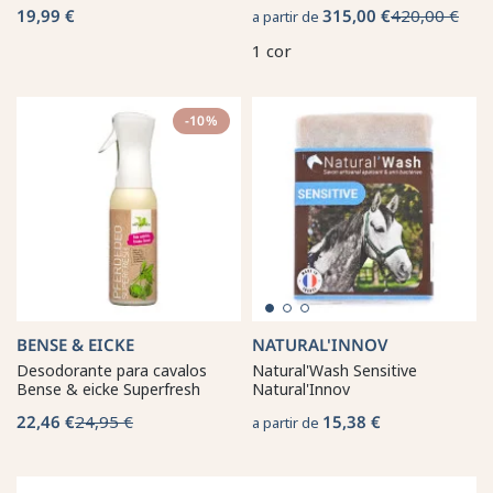
19,99 €
315,00 €
420,00 €
a partir de
1 cor
-10%
BENSE & EICKE
NATURAL'INNOV
Desodorante para cavalos
Natural'Wash Sensitive
Bense & eicke Superfresh
Natural'Innov
22,46 €
24,95 €
15,38 €
a partir de