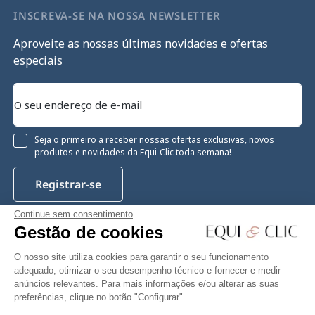
INSCREVA-SE NA NOSSA NEWSLETTER
Aproveite as nossas últimas novidades e ofertas
especiais
Seja o primeiro a receber nossas ofertas exclusivas, novos
produtos e novidades da Equi-Clic toda semana!
Registrar-se
Continue sem consentimento
Gestão de cookies
Instagram
Facebook
Pinterest
YouTube
Twitter
O nosso site utiliza cookies para garantir o seu funcionamento
adequado, otimizar o seu desempenho técnico e fornecer e medir
anúncios relevantes. Para mais informações e/ou alterar as suas
preferências, clique no botão "Configurar".