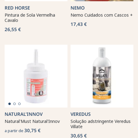
RED HORSE
NEMO
Pintura de Sola Vermelha
Nemo Cuidados com Cascos +
Cavalo
17,43 €
26,55 €
NATURAL'INNOV
VEREDUS
Natural'Must Natural'Innov
Solução adstringente Veredus
Villate
30,75 €
a partir de
30,65 €