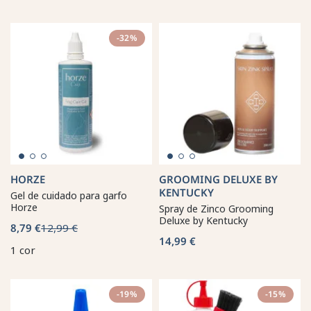
-32%
HORZE
GROOMING DELUXE BY
KENTUCKY
Gel de cuidado para garfo
Horze
Spray de Zinco Grooming
Deluxe by Kentucky
8,79 €
12,99 €
14,99 €
1 cor
-19%
-15%