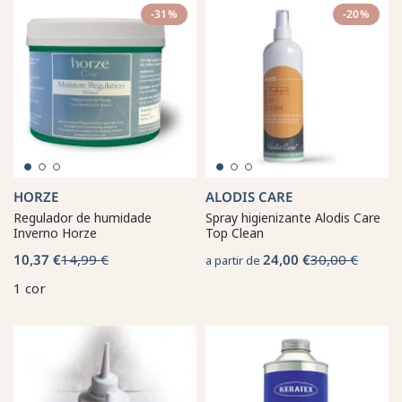
-31%
-20%
HORZE
ALODIS CARE
Regulador de humidade
Spray higienizante Alodis Care
Inverno Horze
Top Clean
10,37 €
14,99 €
24,00 €
30,00 €
a partir de
1 cor