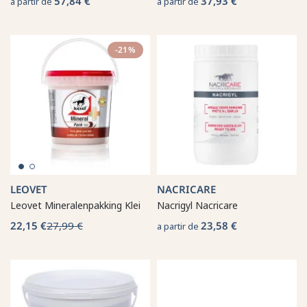
57,84 €
37,93 €
a partir de
a partir de
-21%
LEOVET
NACRICARE
Leovet Mineralenpakking Klei
Nacrigyl Nacricare
22,15 €
27,99 €
23,58 €
a partir de