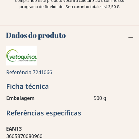
Comprando este produto você irá coletar
3,50 €
com nosso
programa de fidelidade. Seu carrinho totalizará
3,50 €
.
Dados do produto
Referência
7241066
Ficha técnica
Embalagem
500 g
Referências específicas
EAN13
3605870080960