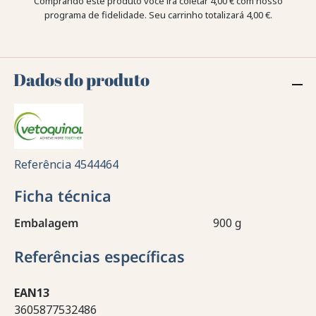
Comprando este produto você irá coletar
4,00 €
com nosso
programa de fidelidade. Seu carrinho totalizará
4,00 €
.
Dados do produto
Referência
4544464
Ficha técnica
Embalagem
900 g
Referências específicas
EAN13
3605877532486