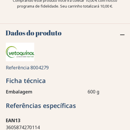
Comprando este produto você irá coletar
10,00 €
com nosso
programa de fidelidade. Seu carrinho totalizará
10,00 €
.
Dados do produto
Referência
8004279
Ficha técnica
Embalagem
600 g
Referências específicas
EAN13
3605874270114