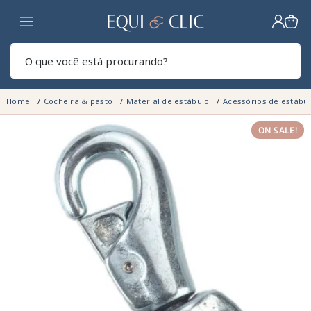
Lar
Pesq
Home
Cocheira & pasto
Material de estábulo
Acessórios de estábu
ON SALE!