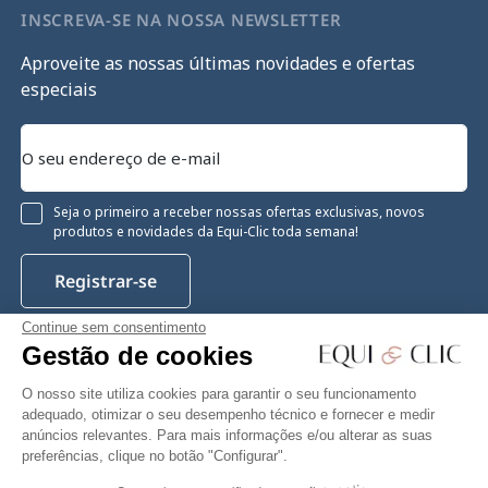
INSCREVA-SE NA NOSSA NEWSLETTER
Aproveite as nossas últimas novidades e ofertas
especiais
Seja o primeiro a receber nossas ofertas exclusivas, novos
produtos e novidades da Equi-Clic toda semana!
Registrar-se
Continue sem consentimento
Gestão de cookies
Instagram
Facebook
Pinterest
YouTube
Twitter
O nosso site utiliza cookies para garantir o seu funcionamento
adequado, otimizar o seu desempenho técnico e fornecer e medir
anúncios relevantes. Para mais informações e/ou alterar as suas
preferências, clique no botão "Configurar".
Equiclic © 2026