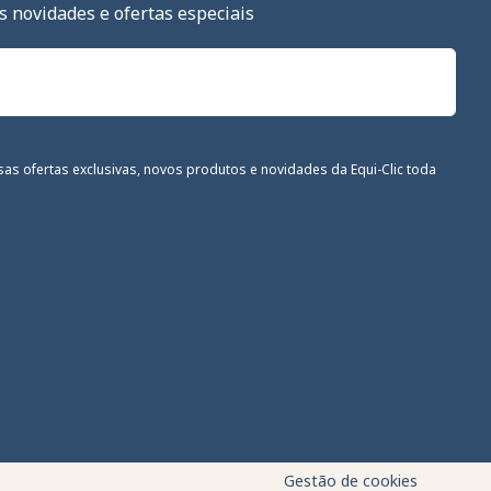
s novidades e ofertas especiais
sas ofertas exclusivas, novos produtos e novidades da Equi-Clic toda
om as regulamentações. Personalize suas preferências para con
Gestão de cookies