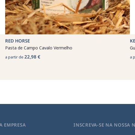
RED HORSE
K
Pasta de Campo Cavalo Vermelho
Gu
22,98 €
a partir de
a 
A EMPRESA
INSCREVA-SE NA NOSSA 