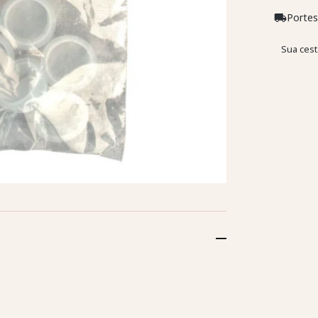
Portes
local_shipping
Sua cest