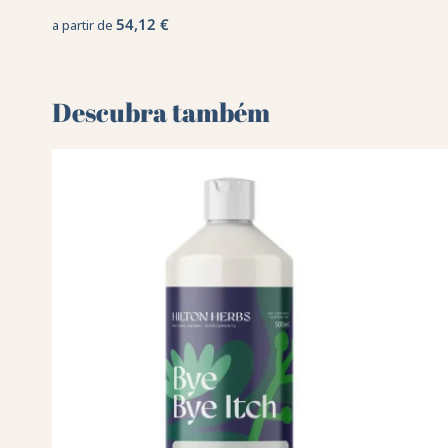
54,12 €
a partir de
Descubra também 🌻