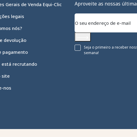
Aproveite as nossas última
s Gerais de Venda Equi-Clic
ções legais
omos nós?
 e devolução
Subscrever
Seja o primeiro a receber nos
e pagamento
semana!
c está recrutando
 site
e-nos
 opções
suas configurações de privacidade, garantindo conformidade c