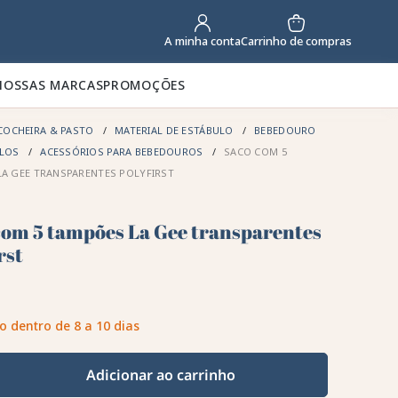
Carrinho de compras
A minha conta
NOSSAS MARCAS
PROMOÇÕES
COCHEIRA & PASTO
MATERIAL DE ESTÁBULO
BEBEDOURO
ALOS
ACESSÓRIOS PARA BEBEDOUROS
SACO COM 5
A GEE TRANSPARENTES POLYFIRST
com 5 tampões La Gee transparentes
rst
o dentro de 8 a 10 dias
Adicionar ao carrinho