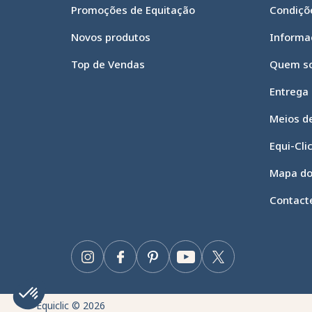
Promoções de Equitação
Condiçõe
Novos produtos
Informa
Top de Vendas
Quem s
Entrega
Meios d
Equi-Cli
Mapa do
Contact
Instagram
Facebook
Pinterest
YouTube
Twitter
Axeptio consent
Plataforma de Gestão de Consentimento: Personalize suas
Nossa plataforma permite que você personalize e gerencie 
Equiclic © 2026