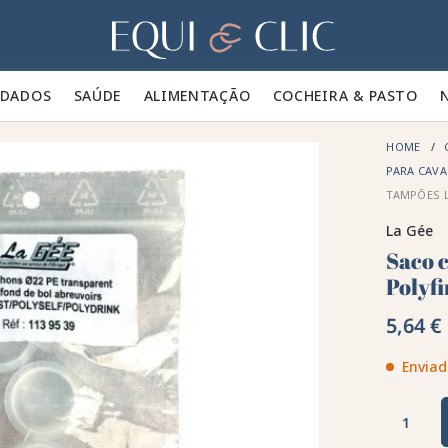
Lar
IDADOS 🪮
SAÚDE ✨
ALIMENTAÇÃO 🥕
COCHEIRA & PASTO 🍃
HOME
PARA CAV
TAMPÕES L
La Gée
Saco 
Polyfi
5,64 €
Enviad