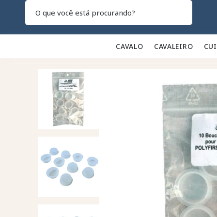
Pesquisar
CAVALO 🐎
CAVALEIRO 👕
CU