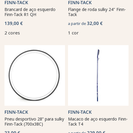
FINN-TACK
FINN-TACK
Brancard de aço esquerdo
Flange de roda sulky 24" Finn-
Finn-Tack R1 QH
Tack
139,00 €
32,00 €
a partir de
2 cores
1 cor
FINN-TACK
FINN-TACK
Pneu desportivo 28” para sulky
Macaco de aço esquerdo Finn-
Finn-Tack (700x38C)
Tack T4
23,00 €
229,00 €
a partir de