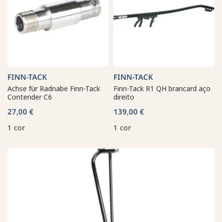
FINN-TACK
FINN-TACK
Achse für Radnabe Finn-Tack
Finn-Tack R1 QH brancard aço
Contender C6
direito
27,00 €
139,00 €
1 cor
1 cor