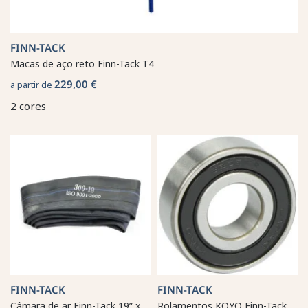
FINN-TACK
Macas de aço reto Finn-Tack T4
229,00 €
a partir de
2 cores
FINN-TACK
FINN-TACK
Câmara de ar Finn-Tack 19” x
Rolamentos KOYO Finn-Tack