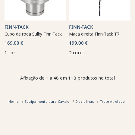
FINN-TACK
FINN-TACK
Cubo de roda Sulky Finn-Tack
Maca direita Finn-Tack T7
169,00 €
199,00 €
1 cor
2 cores
Afixação de 1 a 48 em 118 produtos no total
Home
Equipamento para Cavalo
Disciplinas
Trote Atrelado
Ac