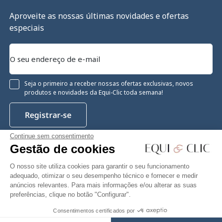
Aproveite as nossas últimas novidades e ofertas
especiais
Seja o primeiro a receber nossas ofertas exclusivas, novos
produtos e novidades da Equi-Clic toda semana!
Registrar-se
Continue sem consentimento
Gestão de cookies
Instagram
Facebook
Pinterest
YouTube
Twitter
O nosso site utiliza cookies para garantir o seu funcionamento
adequado, otimizar o seu desempenho técnico e fornecer e medir
anúncios relevantes. Para mais informações e/ou alterar as suas
preferências, clique no botão "Configurar".
Equiclic © 2026
Consentimentos certificados por