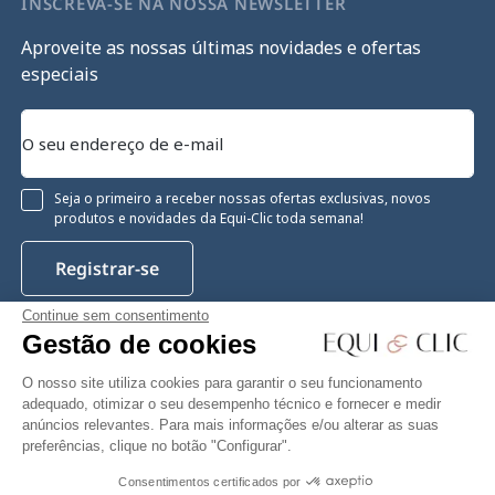
INSCREVA-SE NA NOSSA NEWSLETTER
Aproveite as nossas últimas novidades e ofertas
especiais
Seja o primeiro a receber nossas ofertas exclusivas, novos
produtos e novidades da Equi-Clic toda semana!
Registrar-se
Continue sem consentimento
Gestão de cookies
Instagram
Facebook
Pinterest
YouTube
Twitter
O nosso site utiliza cookies para garantir o seu funcionamento
adequado, otimizar o seu desempenho técnico e fornecer e medir
anúncios relevantes. Para mais informações e/ou alterar as suas
preferências, clique no botão "Configurar".
Equiclic © 2026
Consentimentos certificados por