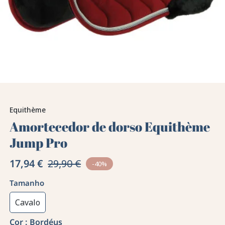
Equithème
Amortecedor de dorso Equithème
Jump Pro
17,94 €
29,90 €
-40%
Tamanho
Cavalo
Cor :
Bordéus