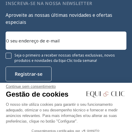
INSCREVA-SE NA NOSSA NEWSLETTER
Aproveite as nossas últimas novidades e ofertas
especiais
Seja o primeiro a receber nossas ofertas exclusivas, novos
produtos e novidades da Equi-Clic toda semana!
Registrar-se
Continue sem consentimento
Gestão de cookies
Instagram
Facebook
Pinterest
YouTube
Twitter
O nosso site utiliza cookies para garantir o seu funcionamento
adequado, otimizar o seu desempenho técnico e fornecer e medir
anúncios relevantes. Para mais informações e/ou alterar as suas
preferências, clique no botão "Configurar".
Equiclic © 2026
Consentimentos certificados por