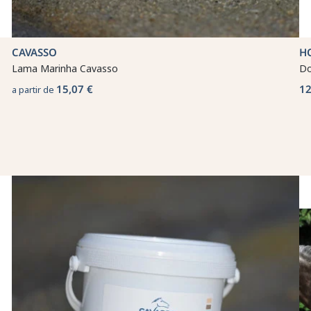
CAVASSO
H
Lama Marinha Cavasso
Do
15,07 €
12
a partir de