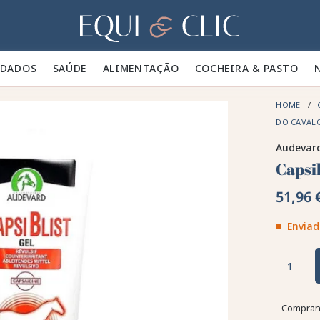
Lar
IDADOS 🪮
SAÚDE ✨
ALIMENTAÇÃO 🥕
COCHEIRA & PASTO 🍃
HOME
DO CAVAL
Audevar
Capsi
51,96 
Enviad
Comprand