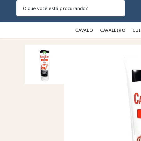
Pesquisar
CAVALO 🐎
CAVALEIRO 👕
CU