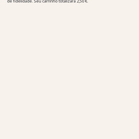
de fidelidade. Seu carrinho totalizará
2,50 €
.