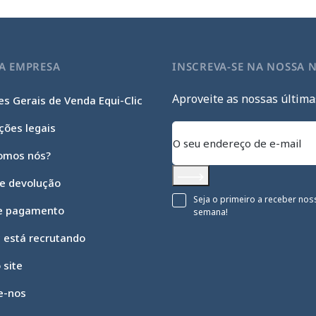
A EMPRESA
INSCREVA-SE NA NOSSA 
Aproveite as nossas última
s Gerais de Venda Equi-Clic
ções legais
omos nós?
 e devolução
Subscrever
Seja o primeiro a receber nos
e pagamento
semana!
c está recrutando
 site
e-nos