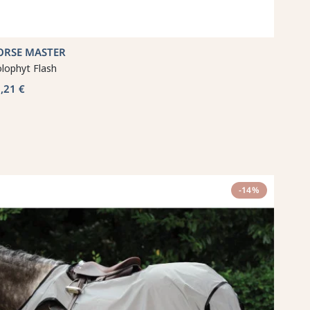
ORSE MASTER
lophyt Flash
,21 €
-14%