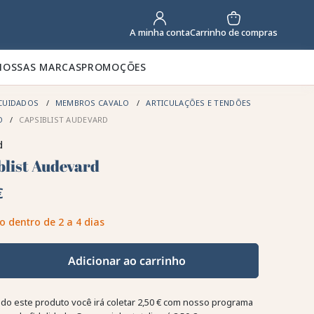
Carrinho de compras
A minha conta
NOSSAS MARCAS
PROMOÇÕES
CUIDADOS
MEMBROS CAVALO
ARTICULAÇÕES E TENDÕES
O
CAPSIBLIST AUDEVARD
d
blist Audevard
€
o dentro de 2 a 4 dias
Adicionar ao carrinho
o este produto você irá coletar
2,50 €
com nosso programa