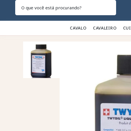
Pesquisar
CAVALO 🐎
CAVALEIRO 👕
CU