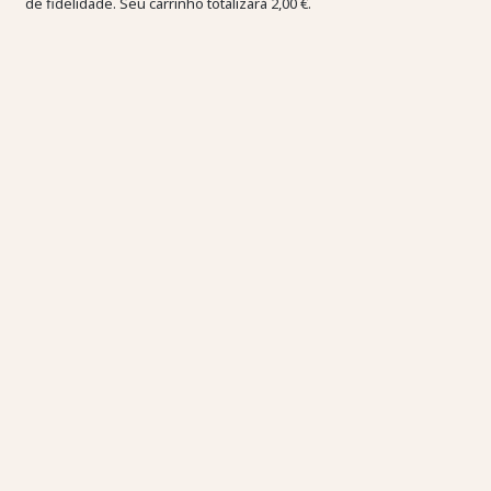
de fidelidade. Seu carrinho totalizará
2,00 €
.