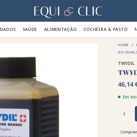
Lar
IDADOS 🪮
SAÚDE ✨
ALIMENTAÇÃO 🥕
COCHEIRA & PASTO 🍃
HOME
DO CAVAL
TWYDIL
TWYD
46,14 
Em sto
Comprand