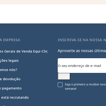
A EMPRESA
INSCREVA-SE NA NOSSA 
Aproveite as nossas última
s Gerais de Venda Equi-Clic
ções legais
omos nós?
 e devolução
Subscrever
Seja o primeiro a receber nos
e pagamento
semana!
c está recrutando