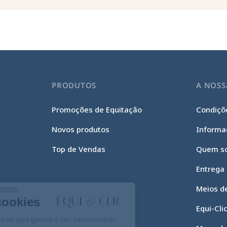
PRODUTOS
A NOSS
Promoções de Equitação
Condiçõe
Novos produtos
Informa
Top de Vendas
Quem s
Entrega
Meios d
Continue sem consentimento
Gestão de cookies
Equi-Cli
O nosso site utiliza cookies para garantir o seu funcionamento