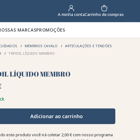
Carrinho de compras
A minha conta
NOSSAS MARCAS
PROMOÇÕES
CUIDADOS
MEMBROS CAVALO
ARTICULAÇÕES E TENDÕES
O
TWYDIL LÍQUIDO MEMBRO
IL LÍQUIDO MEMBRO
€
ck
Adicionar ao carrinho
o este produto você irá coletar
2,00 €
com nosso programa