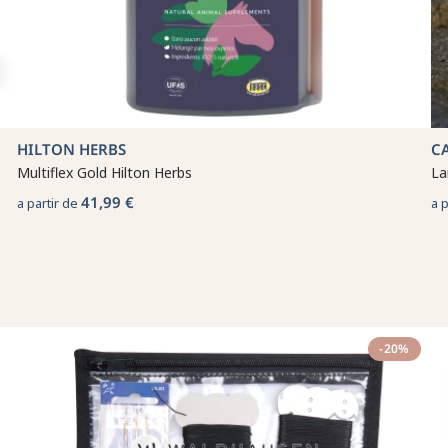
HILTON HERBS
C
Multiflex Gold Hilton Herbs
La
41,99 €
a partir de
a 
-20%