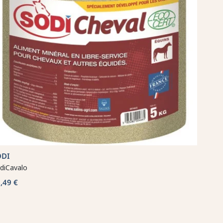
ODI
diCavalo
,49 €