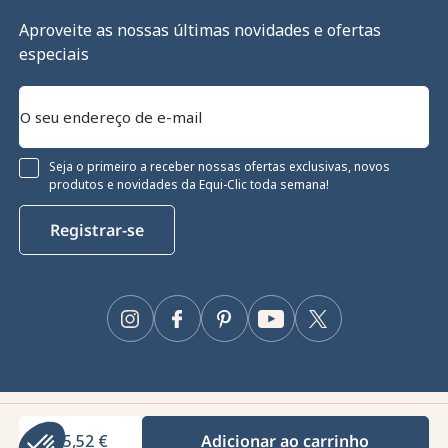
Aproveite as nossas últimas novidades e ofertas
especiais
Seja o primeiro a receber nossas ofertas exclusivas, novos
produtos e novidades da Equi-Clic toda semana!
Registrar-se
ies
Instagram
Facebook
Pinterest
YouTube
Twitter
ara garantir o seu funcionamento
mpenho técnico e fornecer e medir
 informações e/ou alterar as suas
Configurar".
Equiclic © 2026
rtificados por
85,52 €
Adicionar ao carrinho