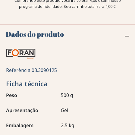
Comprando este produto você irá coletar
4,00 €
com nosso
programa de fidelidade. Seu carrinho totalizará
4,00 €
.
Dados do produto
Referência
03.3090125
Ficha técnica
Peso
500 g
Apresentação
Gel
Embalagem
2,5 kg