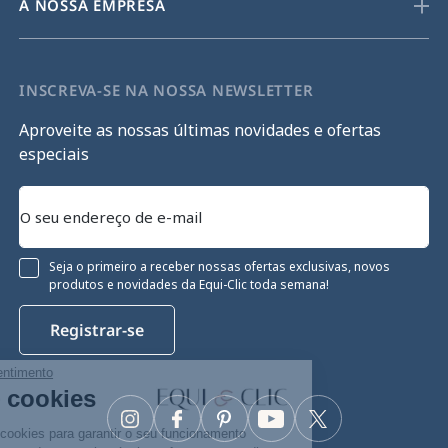
A NOSSA EMPRESA
INSCREVA-SE NA NOSSA NEWSLETTER
Aproveite as nossas últimas novidades e ofertas
especiais
Seja o primeiro a receber nossas ofertas exclusivas, novos
produtos e novidades da Equi-Clic toda semana!
Registrar-se
Continue sem consentimento
Gestão de cookies
Instagram
Facebook
Pinterest
YouTube
Twitter
O nosso site utiliza cookies para garantir o seu funcionamento