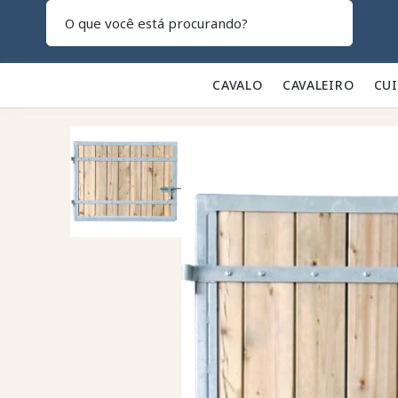
Pesquisar
CAVALO 🐎
CAVALEIRO 👕
CU