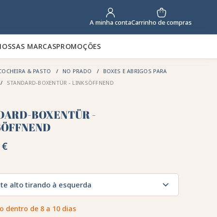
Carrinho de compras
A minha conta
NOSSAS MARCAS
PROMOÇÕES
COCHEIRA & PASTO
NO PRADO
BOXES E ABRIGOS PARA
STANDARD-BOXENTÜR - LINKSÖFFNEND
DARD-BOXENTÜR -
SÖFFNEND
 €
te alto tirando à esquerda
o dentro de 8 a 10 dias