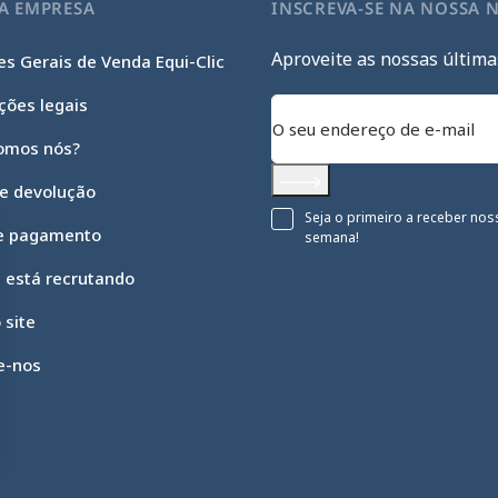
A EMPRESA
INSCREVA-SE NA NOSSA 
Aproveite as nossas última
s Gerais de Venda Equi-Clic
ções legais
omos nós?
 e devolução
Subscrever
Seja o primeiro a receber nos
e pagamento
semana!
c está recrutando
 site
e-nos
 opções