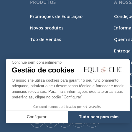
PRODUTOS
A NOSS
Promoções de Equitação
Condiçõe
Novos produtos
Informa
Top de Vendas
Quem s
Entrega
Meios d
Continue sem consentimento
Gestão de cookies
Equi-Cli
O nosso site utiliza cookies para garantir o seu funcionamento
Mapa do
adequado, otimizar o seu desempenho técnico e fornecer e medir
anúncios relevantes. Para mais informações e/ou alterar as suas
Contact
preferências, clique no botão "Configurar".
Consentimentos certificados por
Configurar
Tudo bem para mim
Instagram
Facebook
Pinterest
YouTube
Twitter
Axeptio consent
Plataforma de Gestão de Consentimento: Personalize suas