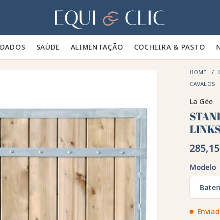
Lar
IDADOS 🪮
SAÚDE ✨
ALIMENTAÇÃO 🥕
COCHEIRA & PASTO 🍃
HOME
CAVALOS
La Gée
STAN
LINK
285,15
Modelo
Baten
Enviad