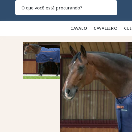
Pesquisar
CAVALO 🐎
CAVALEIRO 👕
CU