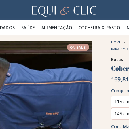
Lar
IDADOS 🪮
SAÚDE ✨
ALIMENTAÇÃO 🥕
COCHEIRA & PASTO 🍃
HOME
ON SALE!
PARA CAV
Bucas
Cober
169,81
Comprim
115 c
145 c
Cor :
Ma