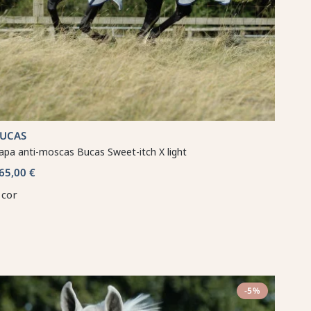
UCAS
apa anti-moscas Bucas Sweet-itch X light
65,00 €
 cor
-5%