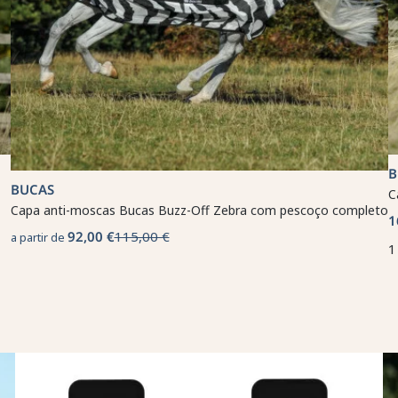
B
BUCAS
C
Capa anti-moscas Bucas Buzz-Off Zebra com pescoço completo
1
92,00 €
115,00 €
a partir de
1