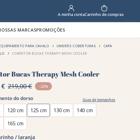
Carrinho de compras
A minha conta
NOSSAS MARCAS
PROMOÇÕES
EQUIPAMENTO PARA CAVALO
UNIVERS COBERTURAS
CAPA
ALO
COBERTOR BUCAS THERAPY MESH COOLER
tor Bucas Therapy Mesh Cooler
 €
219,00 €
-22%
ento do dorso
Guia de tamanhos
m
120 cm
125 cm
130 cm
140 cm
m
165 cm
rinho / laranja