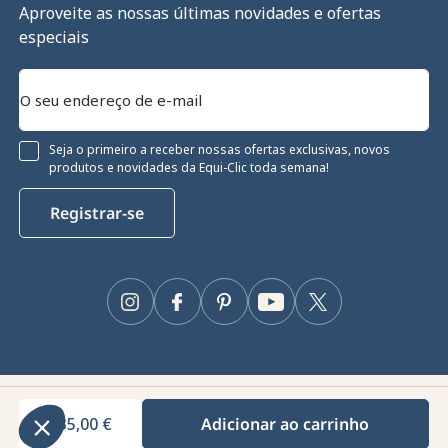
Aproveite as nossas últimas novidades e ofertas
especiais
Seja o primeiro a receber nossas ofertas exclusivas, novos
produtos e novidades da Equi-Clic toda semana!
Registrar-se
sentimento
e cookies
Instagram
Facebook
Pinterest
YouTube
Twitter
iza cookies para garantir o seu funcionamento
r o seu desempenho técnico e fornecer e medir
es. Para mais informações e/ou alterar as suas
ue no botão "Configurar".
Equiclic © 2026
sentimentos certificados por
135,00 €
Adicionar ao carrinho
Gestão de cookies
urar
Tudo bem para mim