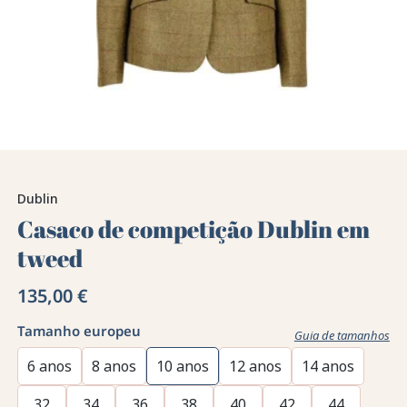
Dublin
Casaco de competição Dublin em
tweed
135,00 €
Tamanho europeu
Guia de tamanhos
6 anos
8 anos
10 anos
12 anos
14 anos
32
34
36
38
40
42
44