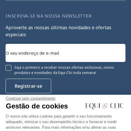
INSCREVA-SE NA NOSSA NEWSLETTER
Aproveite as nossas últimas novidades e ofertas
especiais
Seja o primeiro a receber nossas ofertas exclusivas, novos
produtos e novidades da Equi-Clic toda semana!
Registrar-se
Continue sem consentimento
Gestão de cookies
Instagram
Facebook
Pinterest
YouTube
Twitter
O nosso site utiliza cookies para garantir o seu funcionamento
adequado, otimizar o seu desempenho técnico e fornecer e medir
anúncios relevantes. Para mais informações e/ou alterar as suas