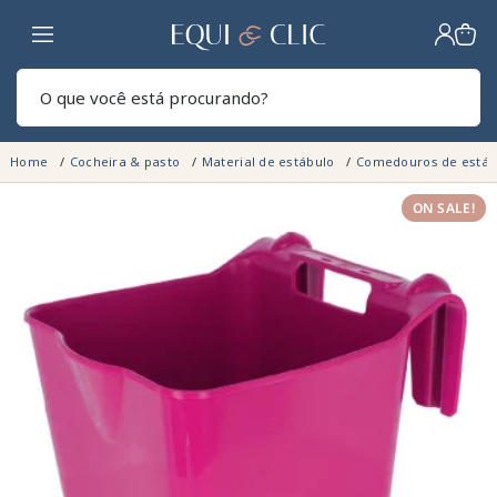
Lar
Pesq
Home
Cocheira & pasto
Material de estábulo
Comedouros de está
ON SALE!