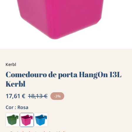
Kerbl
Comedouro de porta HangOn 13L
Kerbl
17,61 €
18,13 €
-3%
Cor :
Rosa