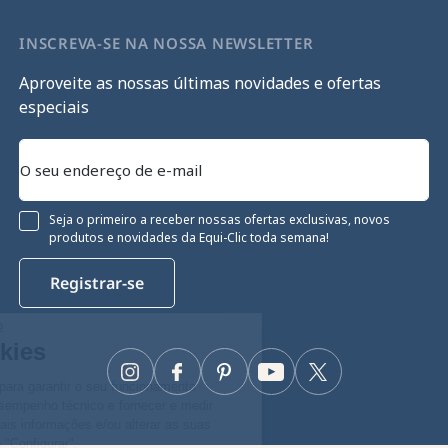
INSCREVA-SE NA NOSSA NEWSLETTER
Aproveite as nossas últimas novidades e ofertas
especiais
Seja o primeiro a receber nossas ofertas exclusivas, novos
produtos e novidades da Equi-Clic toda semana!
Registrar-se
Continue sem consentimento
Gestão de cookies
Instagram
Facebook
Pinterest
YouTube
Twitter
O nosso site utiliza cookies para garantir o seu funcionamento
adequado, otimizar o seu desempenho técnico e fornecer e medir
anúncios relevantes. Para mais informações e/ou alterar as suas
preferências, clique no botão "Configurar".