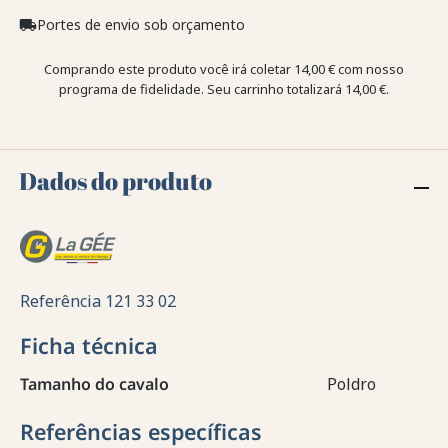
Portes de envio sob orçamento
local_shipping
Comprando este produto você irá coletar
14,00 €
com nosso
programa de fidelidade. Seu carrinho totalizará
14,00 €
.
Dados do produto
Referência
121 33 02
Ficha técnica
Tamanho do cavalo
Poldro
Referências específicas