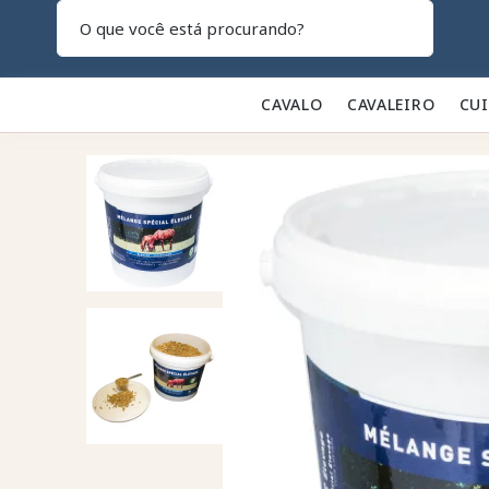
Pesquisar
CAVALO 🐎
CAVALEIRO 👕
CU