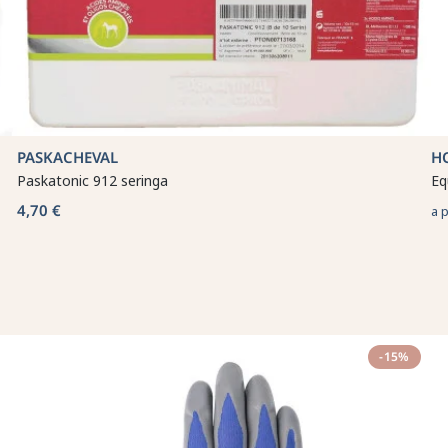
PASKACHEVAL
H
Paskatonic 912 seringa
Eq
4,70 €
a 
-15%