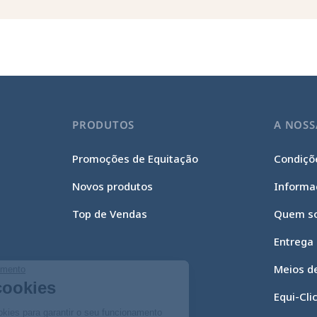
PRODUTOS
A NOSS
Promoções de Equitação
Condiçõe
Novos produtos
Informa
Top de Vendas
Quem s
Entrega
Meios d
Continue sem consentimento
Gestão de cookies
Equi-Cli
O nosso site utiliza cookies para garantir o seu funcionamento