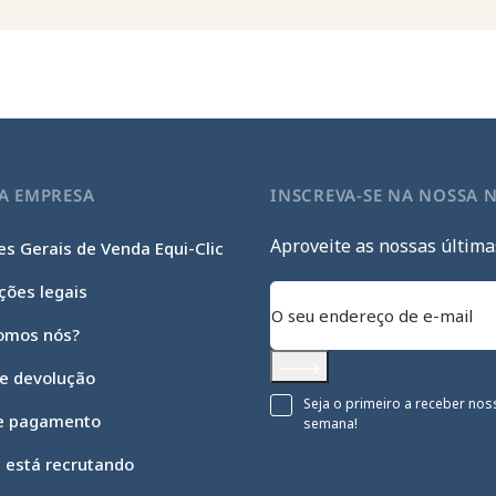
A EMPRESA
INSCREVA-SE NA NOSSA 
Aproveite as nossas última
s Gerais de Venda Equi-Clic
ções legais
omos nós?
 e devolução
Subscrever
Seja o primeiro a receber nos
e pagamento
semana!
c está recrutando