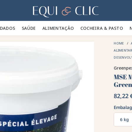
Lar
IDADOS 🪮
SAÚDE ✨
ALIMENTAÇÃO 🥕
COCHEIRA & PASTO 🍃
HOME
ALIMENTAR
DESENVOL
Greenpe
MSE M
Gree
82,22 
Embala
6 kg