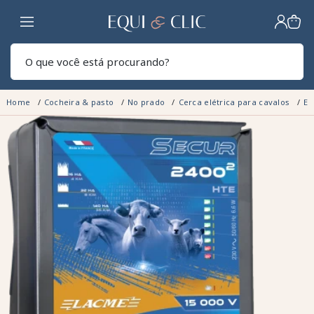
Lar
Pesq
Home
Cocheira & pasto
No prado
Cerca elétrica para cavalos
El