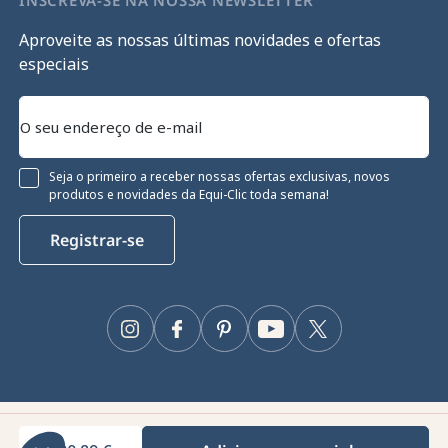
INSCREVA-SE NA NOSSA NEWSLETTER
Aproveite as nossas últimas novidades e ofertas
especiais
Seja o primeiro a receber nossas ofertas exclusivas, novos
produtos e novidades da Equi-Clic toda semana!
Registrar-se
Continue sem consentimento
Gestão de cookies
Instagram
Facebook
Pinterest
YouTube
Twitter
O nosso site utiliza cookies para garantir o seu funcionamento
adequado, otimizar o seu desempenho técnico e fornecer e medir
anúncios relevantes. Para mais informações e/ou alterar as suas
preferências, clique no botão "Configurar".
Equiclic © 2026
Consentimentos certificados por