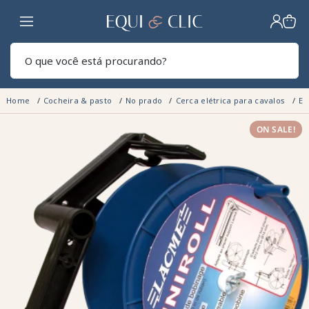
Lar
Pesq
Home
Cocheira & pasto
No prado
Cerca elétrica para cavalos
En
ON SALE!