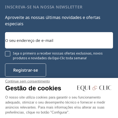
INSCREVA-SE NA NOSSA NEWSLETTER
Aproveite as nossas últimas novidades e ofertas
especiais
Seja o primeiro a receber nossas ofertas exclusivas, novos
produtos e novidades da Equi-Clic toda semana!
Registrar-se
Continue sem consentimento
Gestão de cookies
Instagram
Facebook
Pinterest
YouTube
Twitter
O nosso site utiliza cookies para garantir o seu funcionamento
adequado, otimizar o seu desempenho técnico e fornecer e medir
anúncios relevantes. Para mais informações e/ou alterar as suas
preferências, clique no botão "Configurar".