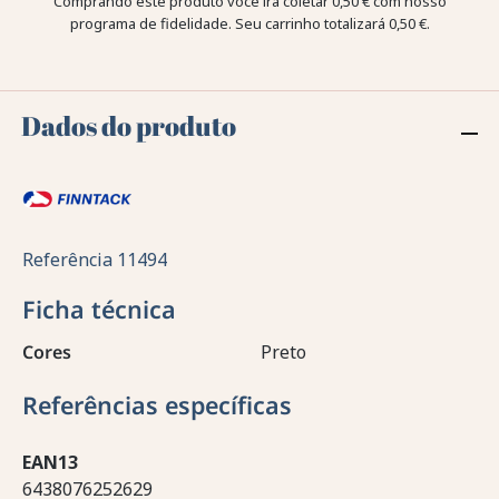
Comprando este produto você irá coletar
0,50 €
com nosso
programa de fidelidade. Seu carrinho totalizará
0,50 €
.
Dados do produto
Referência
11494
Ficha técnica
Cores
Preto
Referências específicas
EAN13
6438076252629