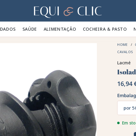
Lar
IDADOS 🪮
SAÚDE ✨
ALIMENTAÇÃO 🥕
COCHEIRA & PASTO 🍃
HOME
CAVALOS
Lacmé
Isola
16,94 
Embala
por 5
Em sto