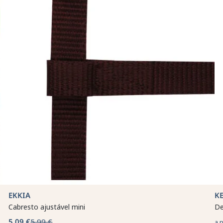
EKKIA
K
Cabresto ajustável mini
De
5,09 €
5,99 €
a 