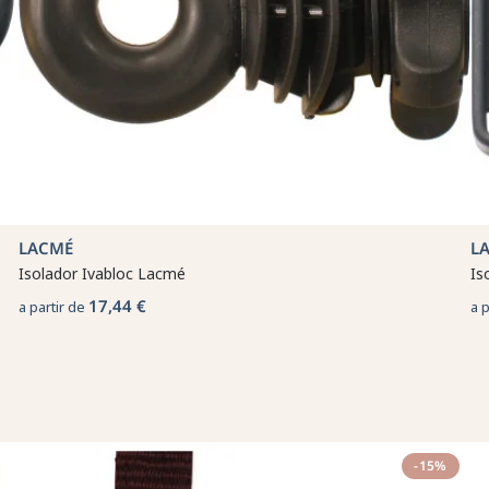
LACMÉ
L
Isolador Ivabloc Lacmé
Is
17,44 €
a partir de
a 
-15%