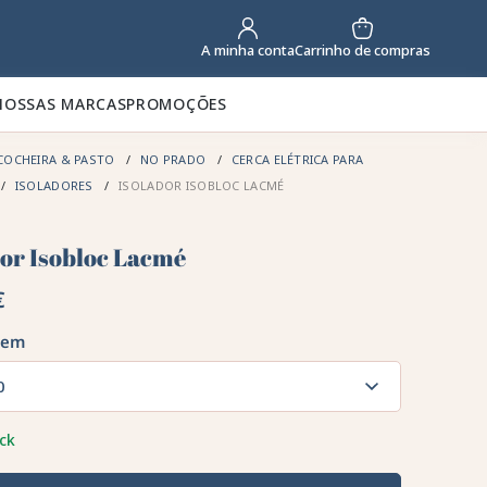
Carrinho de compras
A minha conta
NOSSAS MARCAS
PROMOÇÕES
COCHEIRA & PASTO
NO PRADO
CERCA ELÉTRICA PARA
ISOLADORES
ISOLADOR ISOBLOC LACMÉ
dor Isobloc Lacmé
€
gem
0
ck