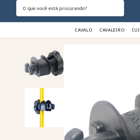
Pesquisar
CAVALO 🐎
CAVALEIRO 👕
CU