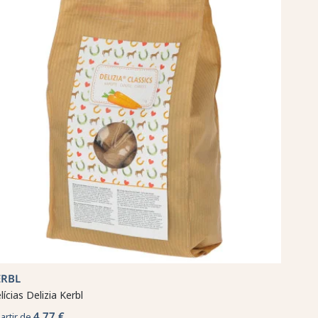
ERBL
lícias Delizia Kerbl
4,77 €
partir de