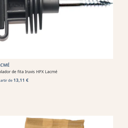
ACMÉ
olador de fita Iruvis HPX Lacmé
13,11 €
partir de