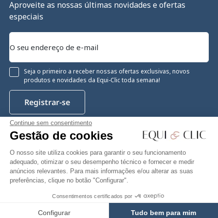
Aproveite as nossas últimas novidades e ofertas
especiais
Seja o primeiro a receber nossas ofertas exclusivas, novos
produtos e novidades da Equi-Clic toda semana!
Registrar-se
Continue sem consentimento
Gestão de cookies
Instagram
Facebook
Pinterest
YouTube
Twitter
O nosso site utiliza cookies para garantir o seu funcionamento
adequado, otimizar o seu desempenho técnico e fornecer e medir
anúncios relevantes. Para mais informações e/ou alterar as suas
preferências, clique no botão "Configurar".
Equiclic © 2026
Consentimentos certificados por
9,74 €
Adicionar ao carrinho
Gestão de cookies
Configurar
Tudo bem para mim