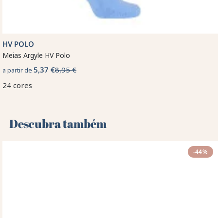
HV POLO
Meias Argyle HV Polo
5,37 €
8,95 €
a partir de
24 cores
Descubra também 🌻
-44%