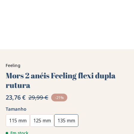
Feeling
Mors 2 anéis Feeling flexi dupla
rutura
23,76 €
29,99 €
-21%
Tamanho
115 mm
125 mm
135 mm
Em stock