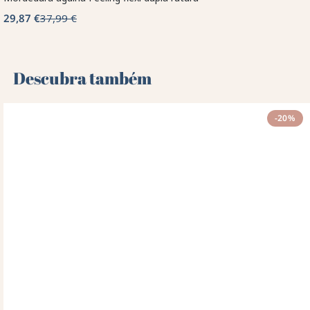
29,87 €
37,99 €
Descubra também 🌻
-20%