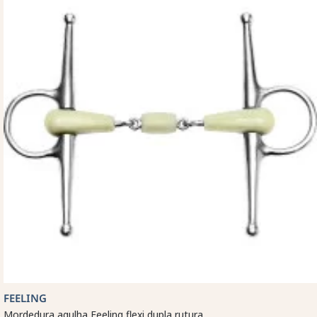
FEELING
Mordedura agulha Feeling flexi dupla rutura