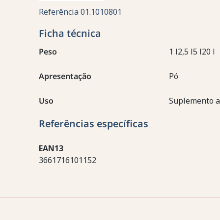
Referência
01.1010801
Ficha técnica
Peso
1 l2,5 l5 l20 l
Apresentação
Pó
Uso
Suplemento a
Referências específicas
EAN13
3661716101152