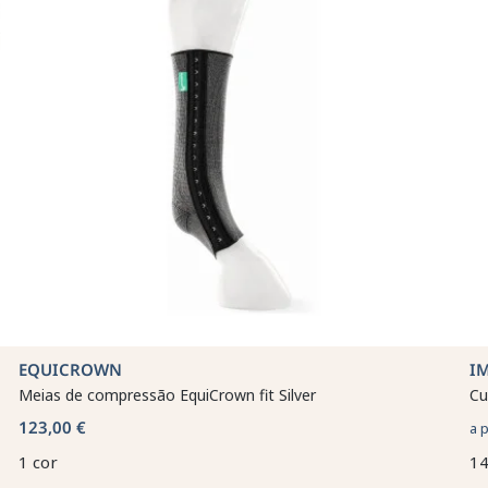
EQUICROWN
I
Meias de compressão EquiCrown fit Silver
Cu
123,00 €
a 
1 cor
14