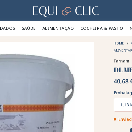
Lar
IDADOS 🪮
SAÚDE ✨
ALIMENTAÇÃO 🥕
COCHEIRA & PASTO 🍃
HOME
ALIMENTA
Farnam
DL M
40,68 
Embala
1,13 
Enviad