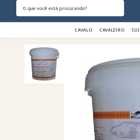
Pesquisar
CAVALO 🐎
CAVALEIRO 👕
CU