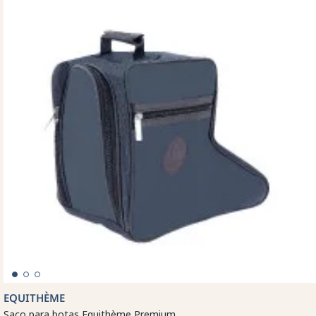
EQUITHÈME
Saco para botas Equithème Premium