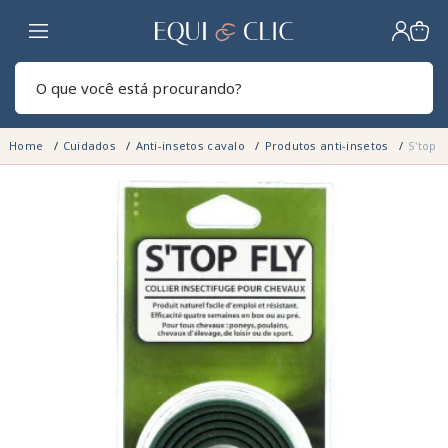
Lar
Pesq
Home
Cuidados
Anti-insetos cavalo
Produtos anti-insetos
S'top 