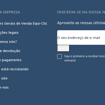
A EMPRESA
INSCREVA-SE NA NOSSA 
Aproveite as nossas última
s Gerais de Venda Equi-Clic
ções legais
omos nós?
 e devolução
Subscrever
Seja o primeiro a receber nos
e pagamento
semana!
c está recrutando
 site
e-nos