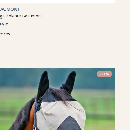
EAUMONT
ga isolante Beaumont
29 €
cores
-51%