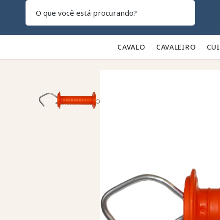
Pesquisar
CAVALO 🐎
CAVALEIRO 👕
CU