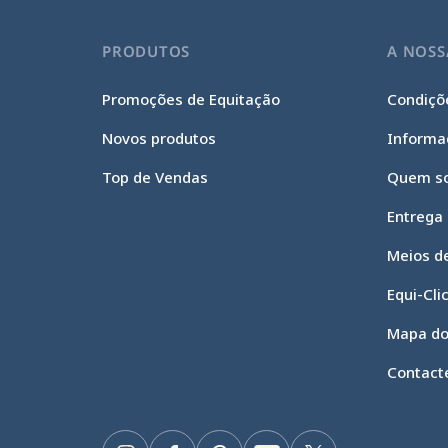
PRODUTOS
A NOSS
Promoções de Equitação
Condiçõe
Novos produtos
Informa
Top de Vendas
Quem s
Entrega
Meios d
Continue sem consentimento
Gestão de cookies
Equi-Cli
O nosso site utiliza cookies para garantir o seu funcionamento
Mapa do
adequado, otimizar o seu desempenho técnico e fornecer e medir
anúncios relevantes. Para mais informações e/ou alterar as suas
Contact
preferências, clique no botão "Configurar".
Consentimentos certificados por
Configurar
Tudo bem para mim