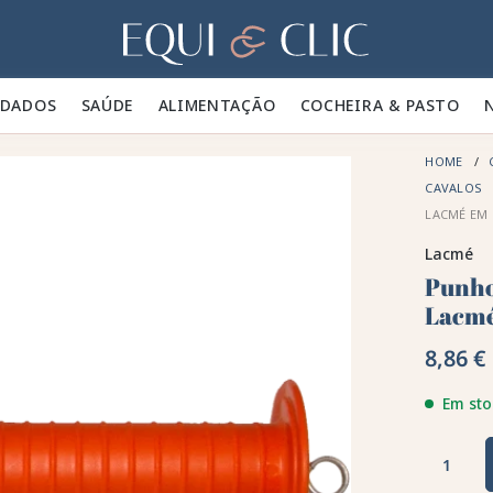
Lar
IDADOS 🪮
SAÚDE ✨
ALIMENTAÇÃO 🥕
COCHEIRA & PASTO 🍃
HOME
CAVALOS
LACMÉ EM 
Lacmé
Punho
Lacmé
8,86 €
Em sto