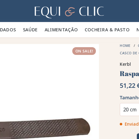
Lar
IDADOS 🪮
SAÚDE ✨
ALIMENTAÇÃO 🥕
COCHEIRA & PASTO 🍃
HOME
ON SALE!
CASCO DE
Kerbl
Raspa
51,22 
Tamanh
20 cm
Enviad