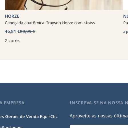
HORZE
N
Cabeçada anatômica Grayson Horze com strass
Pa
46,81 €
89,99 €
a 
2 cores
A EMPRESA
INSCREVA-SE NA NOSSA 
Aproveite as nossas última
s Gerais de Venda Equi-Clic
ções legais