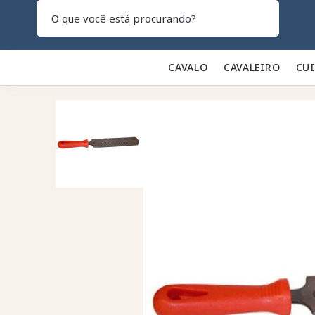
Pesquisar
CAVALO 🐎
CAVALEIRO 👕
CU