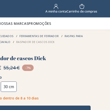
Carrinho de compras
A minha conta
NOSSAS MARCAS
PROMOÇÕES
CUIDADOS
FERRAMENTAS DE FERRADOR
RASPAS PARA
 CAVALO
RASPADOR DE CASCOS DICK
dor de cascos Dick
€
55,24 €
-7%
o
30 cm
o dentro de 8 a 10 dias