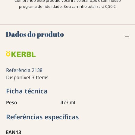
Comprando este produto você irá coletar
0,50 €
com nosso
programa de fidelidade. Seu carrinho totalizará
0,50 €
.
Dados do produto
Referência
2138
Disponível
3 Items
Ficha técnica
Peso
473 ml
Referências específicas
EAN13