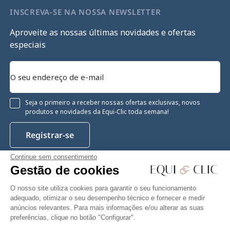
INSCREVA-SE NA NOSSA NEWSLETTER
Aproveite as nossas últimas novidades e ofertas
especiais
Seja o primeiro a receber nossas ofertas exclusivas, novos
produtos e novidades da Equi-Clic toda semana!
Registrar-se
Continue sem consentimento
Gestão de cookies
Instagram
Facebook
Pinterest
YouTube
Twitter
O nosso site utiliza cookies para garantir o seu funcionamento
adequado, otimizar o seu desempenho técnico e fornecer e medir
anúncios relevantes. Para mais informações e/ou alterar as suas
preferências, clique no botão "Configurar".