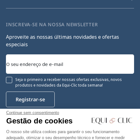
INSCREVA-SE NA NOSSA NEWSLETTER
Aproveite as nossas últimas novidades e ofertas
especiais
Seja o primeiro a receber nossas ofertas exclusivas, novos
produtos e novidades da Equi-Clic toda semana!
Registrar-se
Continue sem consentimento
Gestão de cookies
Instagram
Facebook
Pinterest
YouTube
Twitter
O nosso site utiliza cookies para garantir o seu funcionamento
adequado, otimizar o seu desempenho técnico e fornecer e medir