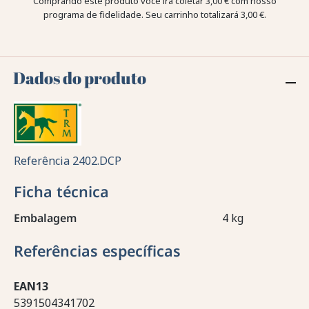
Comprando este produto você irá coletar
3,00 €
com nosso
programa de fidelidade. Seu carrinho totalizará
3,00 €
.
Dados do produto
Referência
2402.DCP
Ficha técnica
Embalagem
4 kg
Referências específicas
EAN13
5391504341702