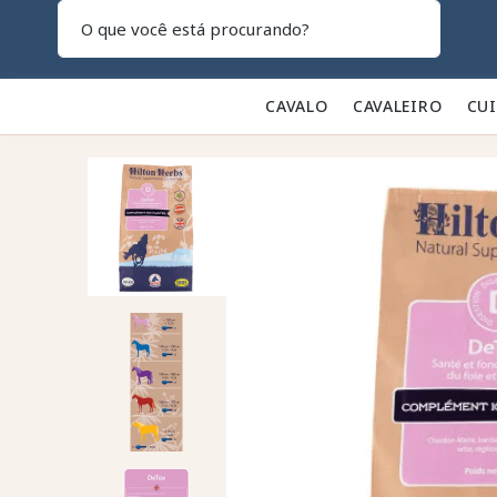
Pesquisar
CAVALO 🐎
CAVALEIRO 👕
CU