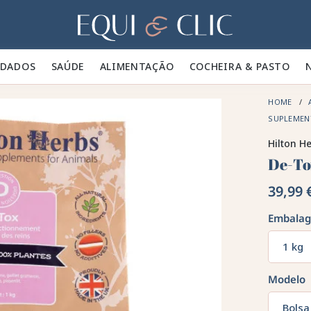
Lar
IDADOS 🪮
SAÚDE ✨
ALIMENTAÇÃO 🥕
COCHEIRA & PASTO 🍃
HOME
SUPLEMEN
Hilton H
De-To
39,99 
Embala
1 kg
Modelo
Bolsa