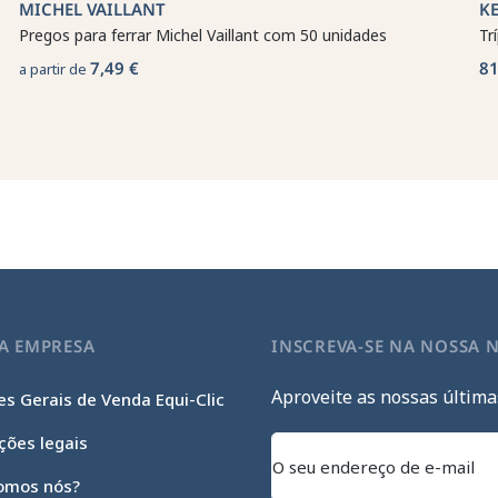
MICHEL VAILLANT
K
Pregos para ferrar Michel Vaillant com 50 unidades
Tr
7,49 €
81
a partir de
A EMPRESA
INSCREVA-SE NA NOSSA 
Aproveite as nossas última
s Gerais de Venda Equi-Clic
ções legais
omos nós?