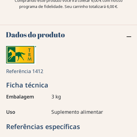
Comprando este produto você irá coletar
6,00 €
com nosso
programa de fidelidade. Seu carrinho totalizará
6,00 €
.
Dados do produto
Referência
1412
Ficha técnica
Embalagem
3 kg
Uso
Suplemento alimentar
Referências específicas