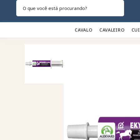
Pesquisar
CAVALO 🐎
CAVALEIRO 👕
CU