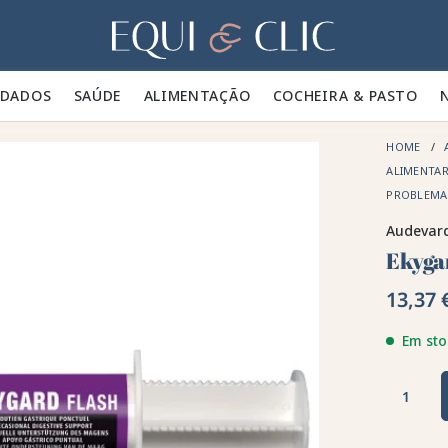
Lar
IDADOS 🪮
SAÚDE ✨
ALIMENTAÇÃO 🥕
COCHEIRA & PASTO 🍃
HOME
ALIMENTA
PROBLEMA
Audevar
Ekyga
13,37 
Em sto