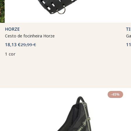
HORZE
T
Cesto de focinheira Horze
Ga
18,13 €
29,99 €
11
1 cor
-45%