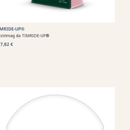
IMRIDE‑UP®
strimag da TIMRIDE‑UP®
7,82 €