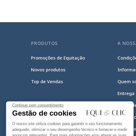
PRODUTOS
A NOSS
Promoções de Equitação
Condiçõe
Novos produtos
Informa
Top de Vendas
Quem s
Entrega
Meios d
Continue sem consentimento
Gestão de cookies
Equi-Cli
O nosso site utiliza cookies para garantir o seu funcionamento
Mapa do
adequado, otimizar o seu desempenho técnico e fornecer e medir
anúncios relevantes. Para mais informações e/ou alterar as suas