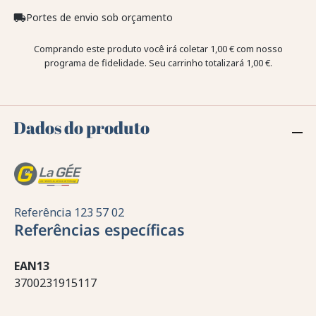
Portes de envio sob orçamento
local_shipping
Comprando este produto você irá coletar
1,00 €
com nosso
programa de fidelidade. Seu carrinho totalizará
1,00 €
.
Dados do produto
Referência
123 57 02
Referências específicas
EAN13
3700231915117