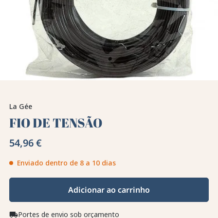
La Gée
FIO DE TENSÃO
54,96 €
Enviado dentro de 8 a 10 dias
Adicionar ao carrinho
Portes de envio sob orçamento
local_shipping