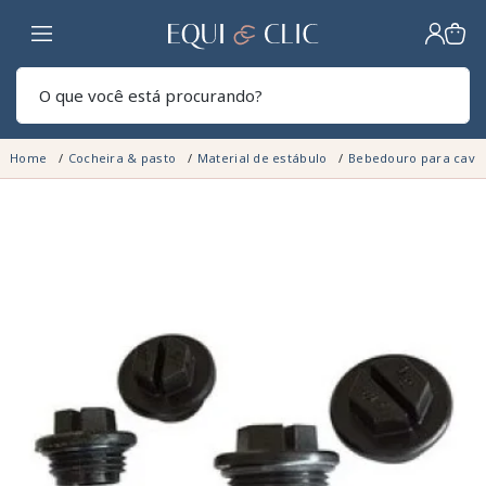
Lar
Pesq
Home
Cocheira & pasto
Material de estábulo
Bebedouro para cava