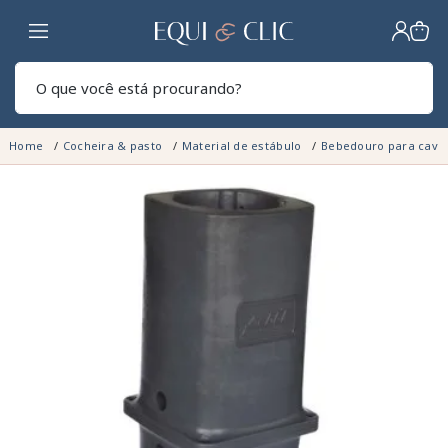
Lar
Pesq
Home
Cocheira & pasto
Material de estábulo
Bebedouro para cava