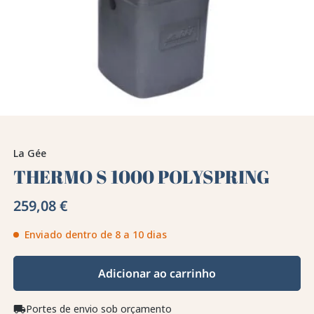
La Gée
THERMO S 1000 POLYSPRING
259,08 €
Enviado dentro de 8 a 10 dias
Adicionar ao carrinho
Portes de envio sob orçamento
local_shipping