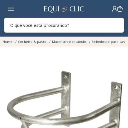
Lar
Pesq
Home
Cocheira & pasto
Material de estábulo
Bebedouro para cava