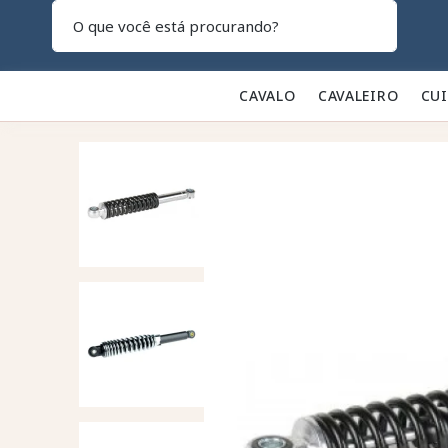
Pesquisar
CAVALO 🐎
CAVALEIRO 👕
CU