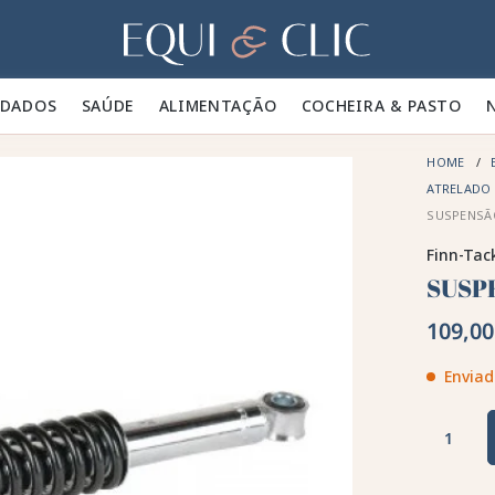
Lar
IDADOS 🪮
SAÚDE ✨
ALIMENTAÇÃO 🥕
COCHEIRA & PASTO 🍃
HOME
ATRELADO
SUSPENSÃ
Finn-Tac
SUSP
109,00
Enviad