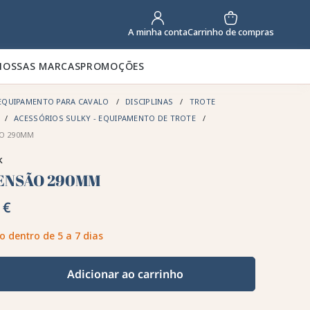
Carrinho de compras
A minha conta
NOSSAS MARCAS
PROMOÇÕES
EQUIPAMENTO PARA CAVALO
DISCIPLINAS
TROTE
ACESSÓRIOS SULKY - EQUIPAMENTO DE TROTE
O 290MM
k
ENSÃO 290MM
 €
o dentro de 5 a 7 dias
Adicionar ao carrinho