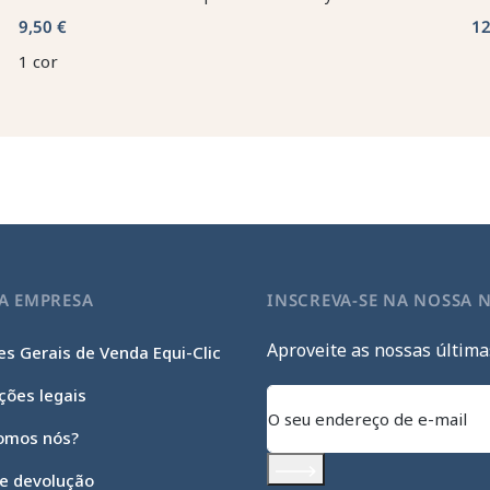
9,50 €
12
1 cor
A EMPRESA
INSCREVA-SE NA NOSSA 
Aproveite as nossas última
s Gerais de Venda Equi-Clic
ções legais
omos nós?
 e devolução