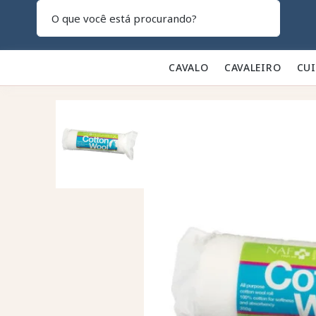
Pesquisar
CAVALO 🐎
CAVALEIRO 👕
CU