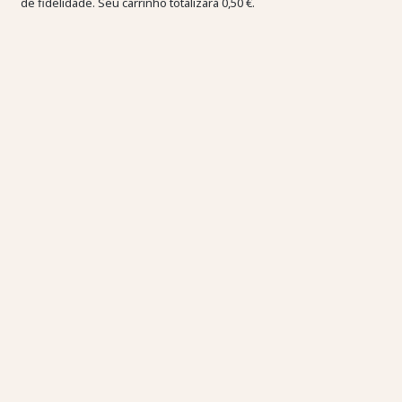
de fidelidade. Seu carrinho totalizará
0,50 €
.