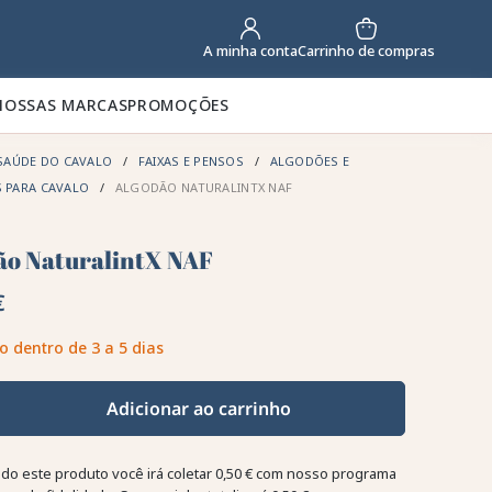
Carrinho de compras
A minha conta
NOSSAS MARCAS
PROMOÇÕES
SAÚDE DO CAVALO
FAIXAS E PENSOS
ALGODÕES E
S PARA CAVALO
ALGODÃO NATURALINTX NAF
ão NaturalintX NAF
€
o dentro de 3 a 5 dias
Adicionar ao carrinho
o este produto você irá coletar
0,50 €
com nosso programa