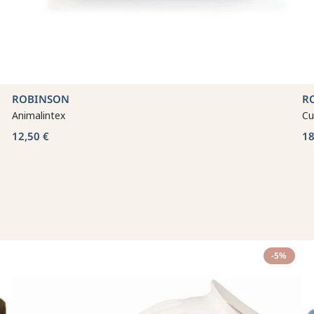
ROBINSON
R
Animalintex
Cu
12,50 €
18
-5%