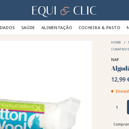
Lar
IDADOS 🪮
SAÚDE ✨
ALIMENTAÇÃO 🥕
COCHEIRA & PASTO 🍃
HOME
CURATIVO
NAF
Algod
12,99 
Enviad
Comprand