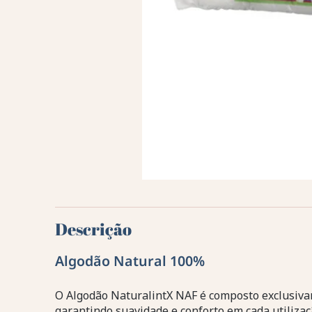
Descrição
Algodão Natural 100%
O Algodão NaturalintX NAF é composto exclusivam
garantindo suavidade e conforto em cada utilizaç