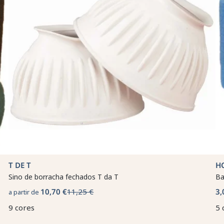
T DE T
H
Sino de borracha fechados T da T
Ba
10,70 €
11,25 €
3,
a partir de
9 cores
5 