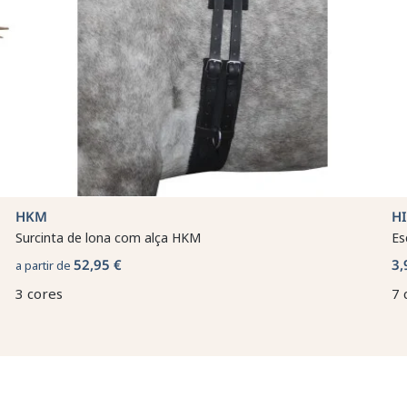
HKM
H
Surcinta de lona com alça HKM
Es
52,95 €
3,
a partir de
3 cores
7 