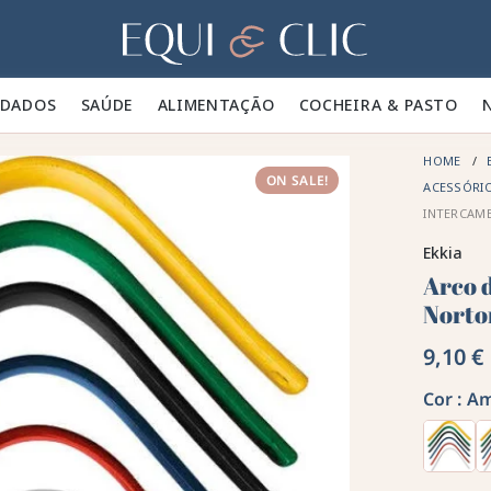
Lar
IDADOS 🪮
SAÚDE ✨
ALIMENTAÇÃO 🥕
COCHEIRA & PASTO 🍃
HOME
ON SALE!
ACESSÓRIO
INTERCAM
Ekkia
Arco 
Norto
9,10 €
Cor :
Am