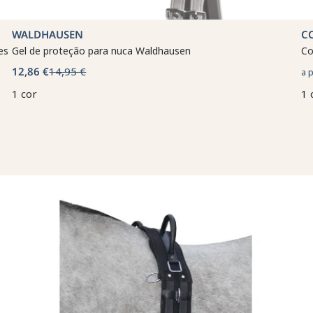
WALDHAUSEN
C
es
Gel de proteção para nuca Waldhausen
Co
12,86 €
14,95 €
a 
1 cor
1 