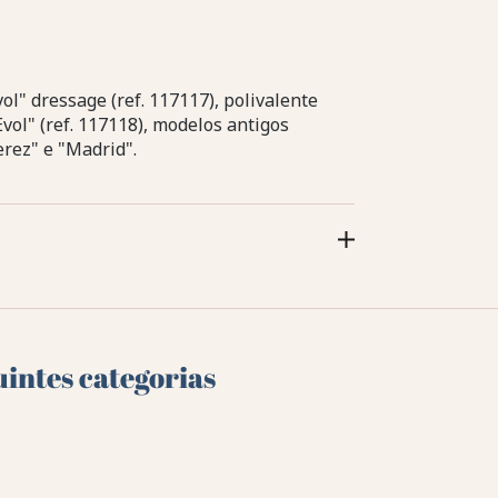
" dressage (ref. 117117), polivalente
 Evol" (ref. 117118), modelos antigos
ez" e "Madrid".
uintes categorias