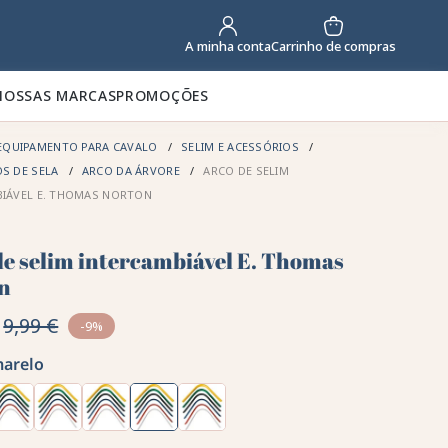
Carrinho de compras
A minha conta
NOSSAS MARCAS
PROMOÇÕES
EQUIPAMENTO PARA CAVALO
SELIM E ACESSÓRIOS
S DE SELA
ARCO DA ÁRVORE
ARCO DE SELIM
BIÁVEL E. THOMAS NORTON
de selim intercambiável E. Thomas
n
9,99 €
-9%
arelo