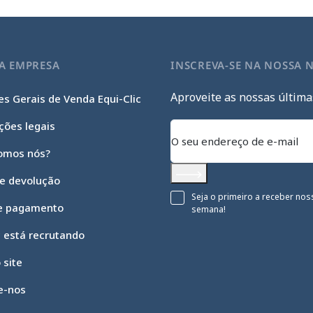
A EMPRESA
INSCREVA-SE NA NOSSA 
Aproveite as nossas última
s Gerais de Venda Equi-Clic
ções legais
omos nós?
 e devolução
Subscrever
Seja o primeiro a receber nos
e pagamento
semana!
c está recrutando
 site
e-nos