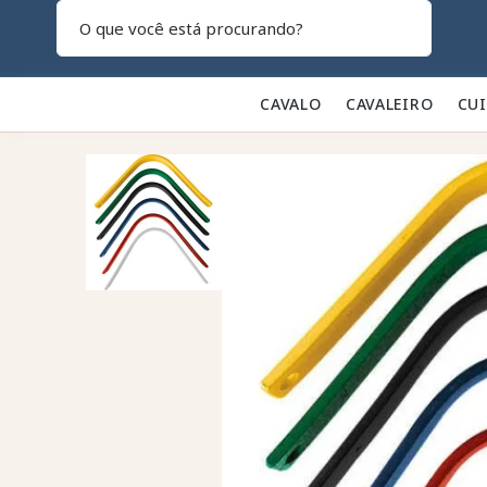
Pesquisar
CAVALO 🐎
CAVALEIRO 👕
CU