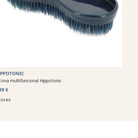
IPPOTONIC
cova multifuncional Hippotonic
99 €
cores