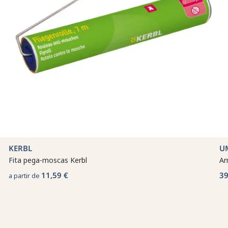
KERBL
U
Fita pega-moscas Kerbl
Ar
11,59 €
39
a partir de