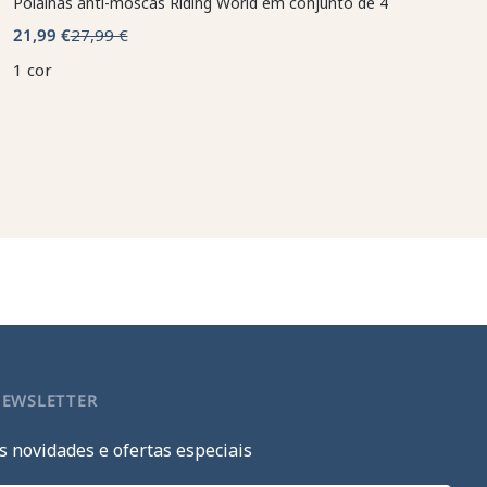
Polainas anti-moscas Riding World em conjunto de 4
21,99 €
27,99 €
1 cor
NEWSLETTER
s novidades e ofertas especiais