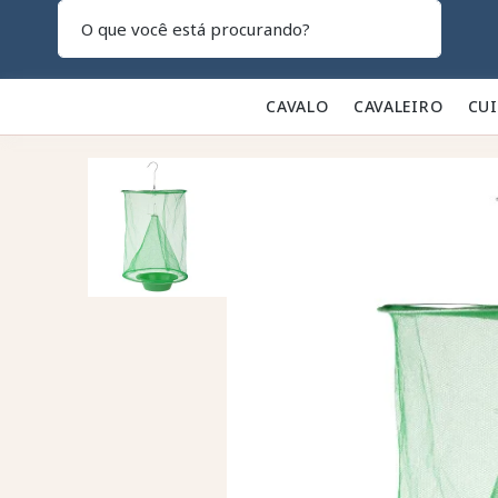
Pesquisar
CAVALO 🐎
CAVALEIRO 👕
CU