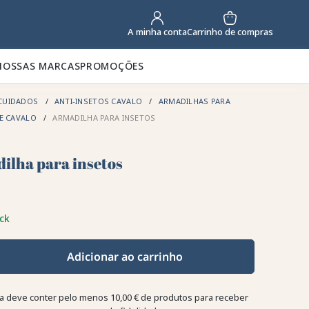
Carrinho de compras
A minha conta
NOSSAS MARCAS
PROMOÇÕES
CUIDADOS
ANTI-INSETOS CAVALO
ARMADILHAS PARA
E CAVALO
ARMADILHA PARA INSETOS
ilha para insetos
ck
Adicionar ao carrinho
a deve conter pelo menos 10,00 € de produtos para receber