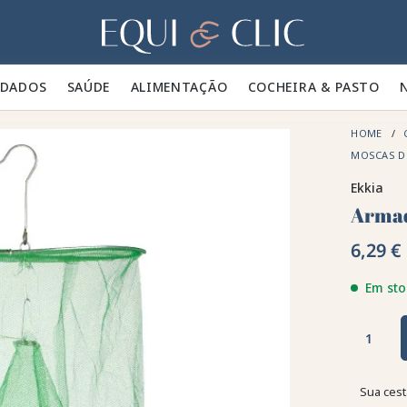
Lar
IDADOS 🪮
SAÚDE ✨
ALIMENTAÇÃO 🥕
COCHEIRA & PASTO 🍃
HOME
MOSCAS D
Ekkia
Armad
6,29 €
Em sto
Sua cest