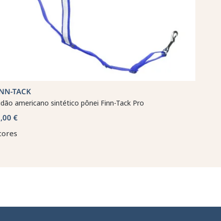
INN-TACK
idão americano sintético pônei Finn-Tack Pro
,00 €
cores