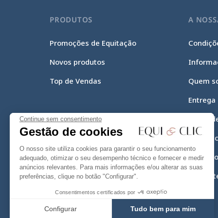
PRODUTOS
A NOSS
Promoções de Equitação
Condiçõe
Novos produtos
Informa
Top de Vendas
Quem s
Entrega
Meios d
Continue sem consentimento
Gestão de cookies
Equi-Cli
O nosso site utiliza cookies para garantir o seu funcionamento
Mapa do
adequado, otimizar o seu desempenho técnico e fornecer e medir
anúncios relevantes. Para mais informações e/ou alterar as suas
Contact
preferências, clique no botão "Configurar".
Consentimentos certificados por
Configurar
Tudo bem para mim