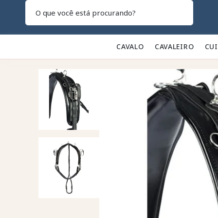
Pesquisar
CAVALO 🐎
CAVALEIRO 👕
CU