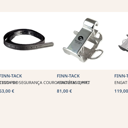
FINN-TACK
FINN-TACK
FINN-
TICO PRO
CINTA DE SEGURANÇA COURO SINTÉTICO PRO
ATADURAS QH FT
ENGAT
63,00 €
81,00 €
119,00