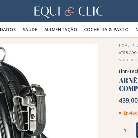
Lar
IDADOS 🪮
SAÚDE ✨
ALIMENTAÇÃO 🥕
COCHEIRA & PASTO 🍃
HOME
ATRELADO
SINTÉTICO
Finn-Tac
ARNÊ
COMP
439,00
Enviad