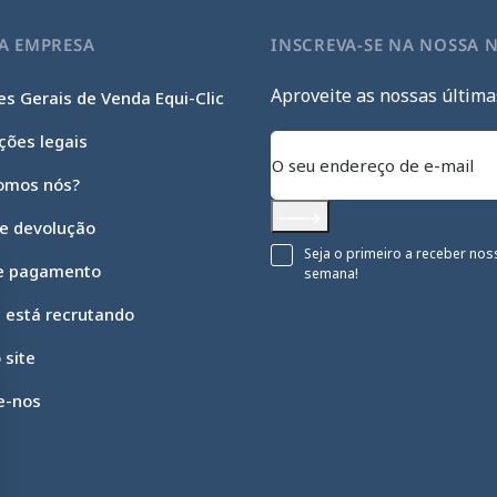
A EMPRESA
INSCREVA-SE NA NOSSA 
Aproveite as nossas última
s Gerais de Venda Equi-Clic
ções legais
omos nós?
 e devolução
Subscrever
Seja o primeiro a receber nos
e pagamento
semana!
c está recrutando
 site
e-nos