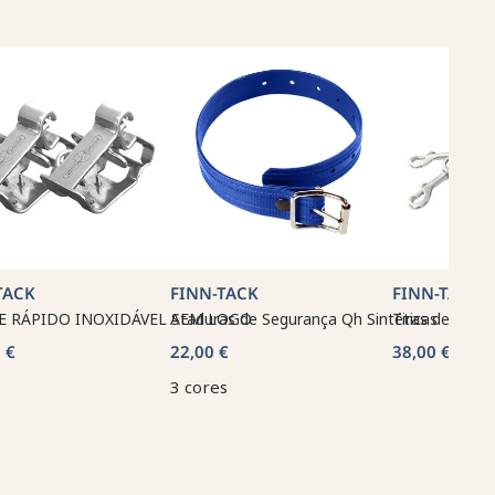
TACK
FINN-TACK
FINN-TACK
E RÁPIDO INOXIDÁVEL SEM LOGO
Ataduras de Segurança Qh Sintéticas
Tiras de seg
 €
22,00 €
38,00 €
3 cores