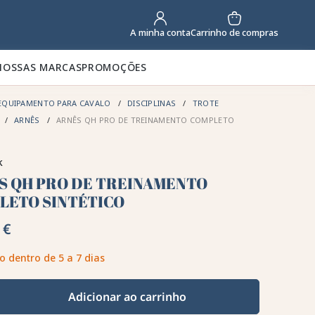
Carrinho de compras
A minha conta
NOSSAS MARCAS
PROMOÇÕES
EQUIPAMENTO PARA CAVALO
DISCIPLINAS
TROTE
ARNÊS
ARNÊS QH PRO DE TREINAMENTO COMPLETO
k
S QH PRO DE TREINAMENTO
LETO SINTÉTICO
 €
o dentro de 5 a 7 dias
Adicionar ao carrinho