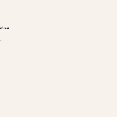
ético
to