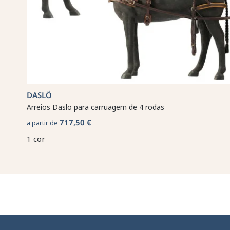
DASLÖ
Arreios Daslö para carruagem de 4 rodas
717,50 €
a partir de
1 cor