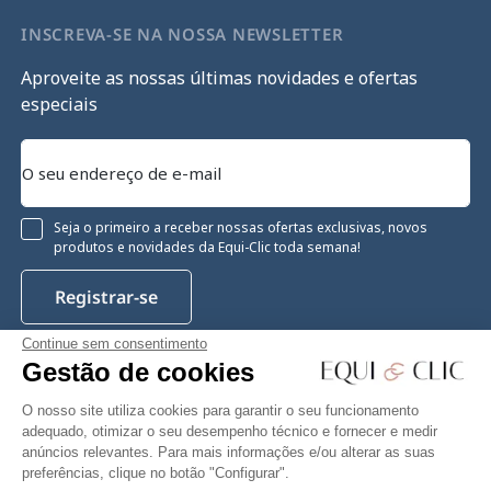
INSCREVA-SE NA NOSSA NEWSLETTER
Aproveite as nossas últimas novidades e ofertas
especiais
Seja o primeiro a receber nossas ofertas exclusivas, novos
produtos e novidades da Equi-Clic toda semana!
Registrar-se
Continue sem consentimento
Gestão de cookies
Instagram
Facebook
Pinterest
YouTube
Twitter
O nosso site utiliza cookies para garantir o seu funcionamento
adequado, otimizar o seu desempenho técnico e fornecer e medir
anúncios relevantes. Para mais informações e/ou alterar as suas
preferências, clique no botão "Configurar".