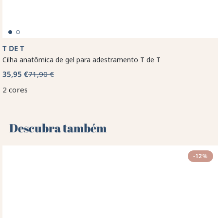
T DE T
Cilha anatômica de gel para adestramento T de T
35,95 €
71,90 €
2 cores
Descubra também 🌻
-12%